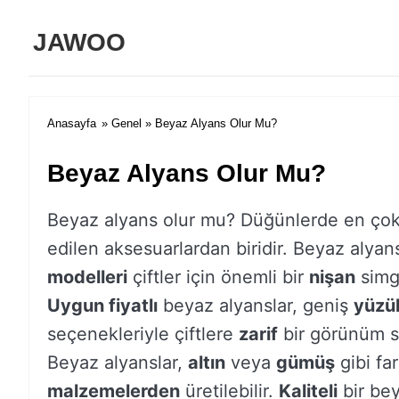
JAWOO
Anasayfa
»
Genel
» Beyaz Alyans Olur Mu?
Beyaz Alyans Olur Mu?
Beyaz alyans olur mu? Düğünlerde en çok
edilen aksesuarlardan biridir. Beyaz alyan
modelleri
çiftler için önemli bir
nişan
simge
Uygun fiyatlı
beyaz alyanslar, geniş
yüzü
seçenekleriyle çiftlere
zarif
bir görünüm s
Beyaz alyanslar,
altın
veya
gümüş
gibi far
malzemelerden
üretilebilir.
Kaliteli
bir bey