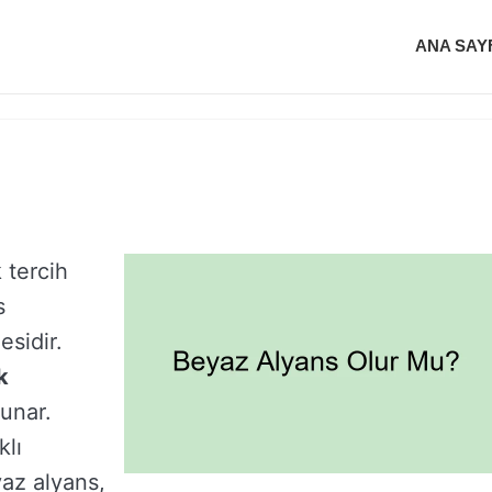
ANA SAY
 tercih
s
sidir.
k
unar.
klı
az alyans,