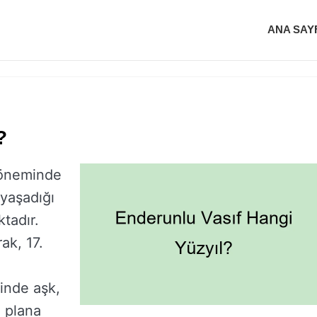
ANA SAY
?
döneminde
 yaşadığı
tadır.
ak, 17.
rinde aşk,
n plana