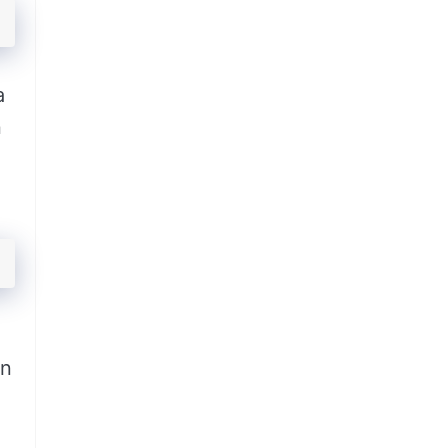
a
n
un