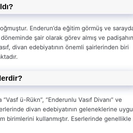
ldı?
a doğmuştur. Enderun’da eğitim görmüş ve sarayd
d döneminde şair olarak görev almış ve padişahı
sıf, divan edebiyatının önemli şairlerinden biri
ktadır.
lerdir?
da “Vasf ü-Rükn”, “Enderunlu Vasıf Divanı” ve
erlerinde divan edebiyatının geleneklerine uyg
ım birimlerini kullanmıştır. Eserlerinde genellikle