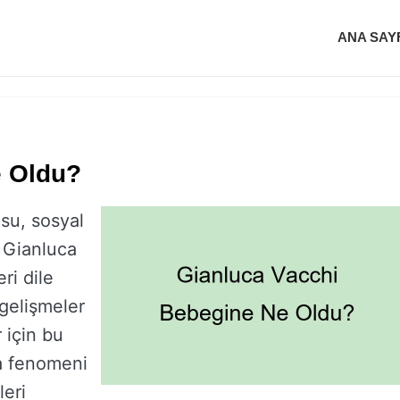
ANA SAY
e Oldu?
su, sosyal
 Gianluca
ri dile
 gelişmeler
 için bu
a fenomeni
leri