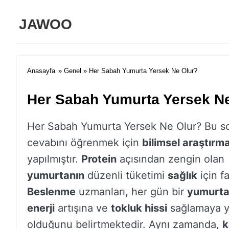
JAWOO
Anasayfa
»
Genel
» Her Sabah Yumurta Yersek Ne Olur?
Her Sabah Yumurta Yersek N
Her Sabah Yumurta Yersek Ne Olur? Bu s
cevabını öğrenmek için
bilimsel araştırma
yapılmıştır.
Protein
açısından zengin olan
yumurtanın
düzenli tüketimi
sağlık
için fa
Beslenme
uzmanları, her gün bir
yumurt
enerji
artışına ve
tokluk hissi
sağlamaya y
olduğunu belirtmektedir. Aynı zamanda,
k