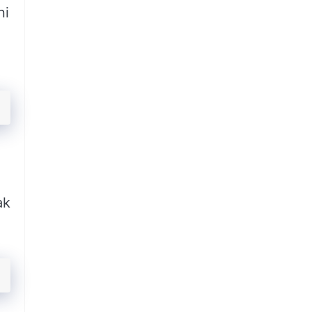
ni
ak