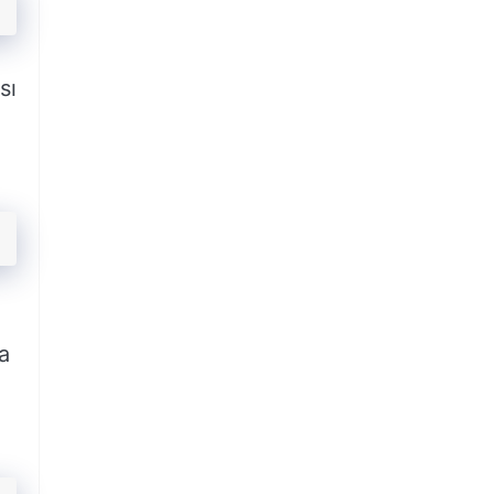
sı
ca