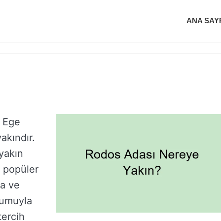
ANA SAY
 Ege
akındır.
yakın
a popüler
la ve
numuyla
tercih