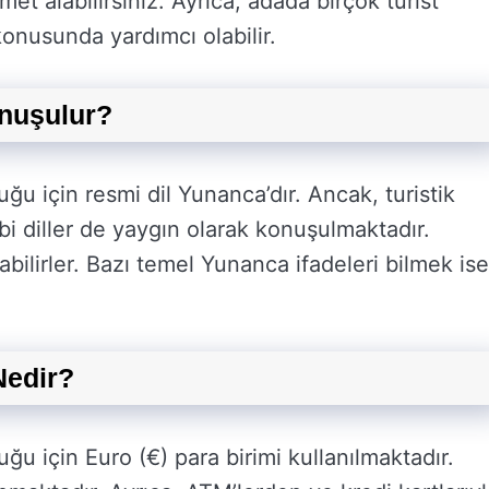
met alabilirsiniz. Ayrıca, adada birçok turist
 konusunda yardımcı olabilir.
onuşulur?
ğu için resmi dil Yunanca’dır. Ancak, turistik
i diller de yaygın olarak konuşulmaktadır.
urabilirler. Bazı temel Yunanca ifadeleri bilmek ise
Nedir?
ğu için Euro (€) para birimi kullanılmaktadır.