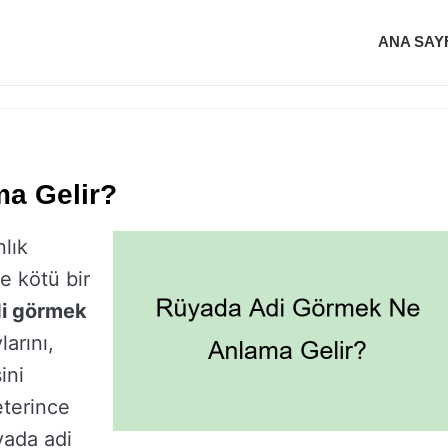
ANA SAY
a Gelir?
nlık
e kötü bir
i görmek
arını,
ini
eterince
yada adi