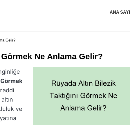
ANA SAY
ma Gelir?
nı Görmek Ne Anlama Gelir?
nginliğe
ı Görmek
 maddi
altın
tluluk ve
ayatına