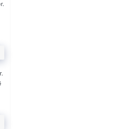
r.
r.
ş