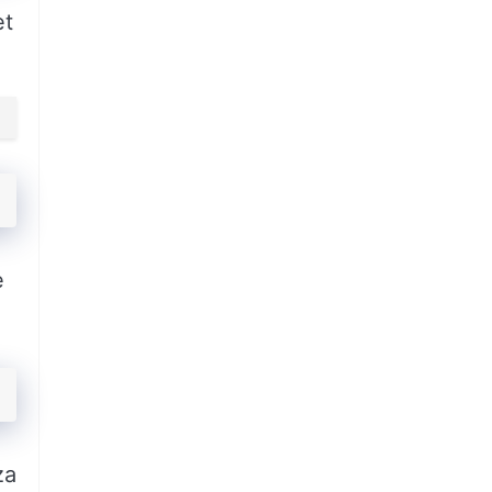
et
e
za