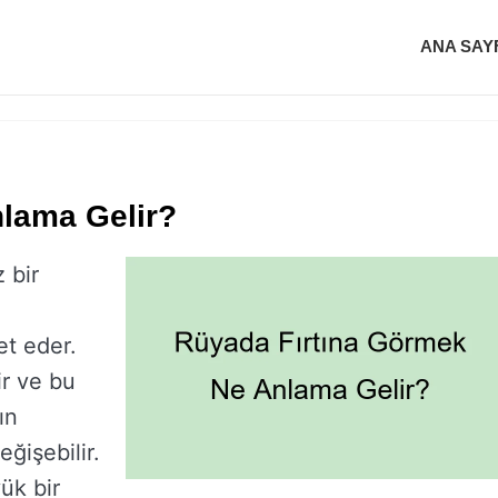
ANA SAY
lama Gelir?
 bir
et eder.
ir ve bu
ın
ğişebilir.
ük bir