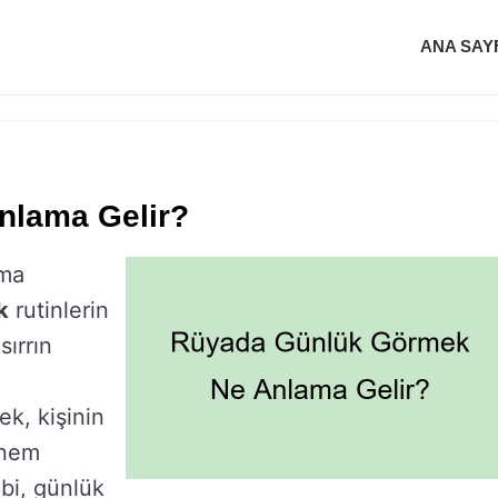
ANA SAY
nlama Gelir?
uma
k
rutinlerin
sırrın
k, kişinin
önem
bi, günlük