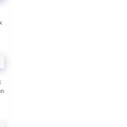
k
k
rı