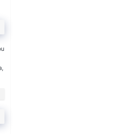
bu
a,