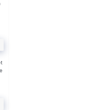
a
et
ne