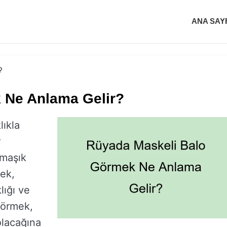
ANA SAY
?
 Ne Anlama Gelir?
lıkla
r
rmaşık
ek,
lığı ve
örmek,
 olacağına