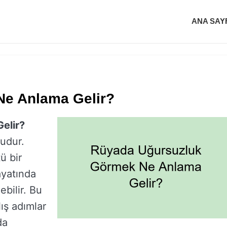
ANA SAY
e Anlama Gelir?
elir?
nudur.
ü bir
ayatında
bilir. Bu
lış adımlar
da