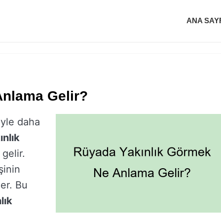
ANA SAY
Anlama Gelir?
iyle daha
ınlık
gelir.
şinin
der. Bu
lık