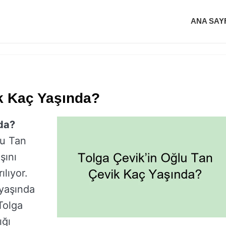
ANA SAY
ik Kaç Yaşında?
da?
lu Tan
şını
ılıyor.
 yaşında
Tolga
ığı