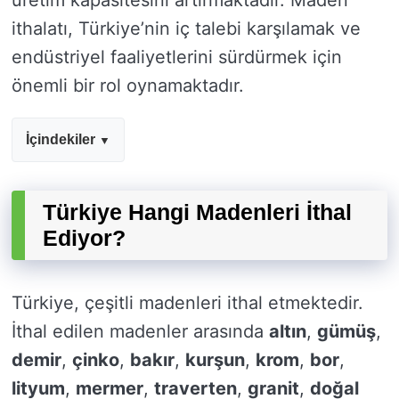
üretim kapasitesini artırmaktadır. Maden
ithalatı, Türkiye’nin iç talebi karşılamak ve
endüstriyel faaliyetlerini sürdürmek için
önemli bir rol oynamaktadır.
İçindekiler
Türkiye Hangi Madenleri İthal
Ediyor?
Türkiye, çeşitli madenleri ithal etmektedir.
İthal edilen madenler arasında
altın
,
gümüş
,
demir
,
çinko
,
bakır
,
kurşun
,
krom
,
bor
,
lityum
,
mermer
,
traverten
,
granit
,
doğal