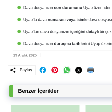
Dava dosyanızın
son durumunu
Uyap üzerinden ö
Uyapʼta dava
numarası veya isimle
dava dosyası 
Uyapʼtan dava dosyanızın
içeriğini detaylı
bir şeki
Dava dosyanızın
duruşma tarihlerini
Uyap üzerind
19 Aralık 2025
Paylaş
Benzer İçerikler