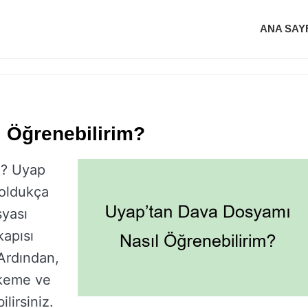
ANA SAY
 Öğrenebilirim?
m? Uyap
 oldukça
syası
kapısı
Ardından,
hkeme ve
lirsiniz.