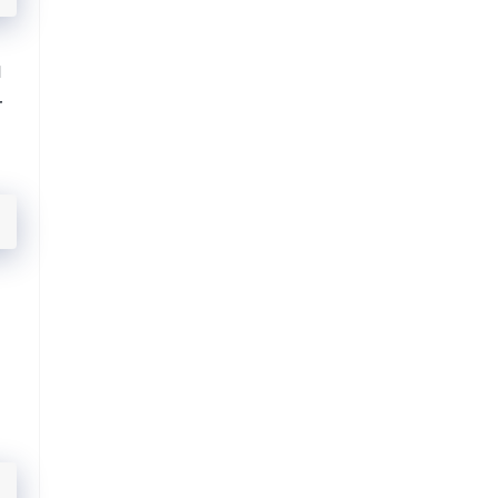
ı
r
.