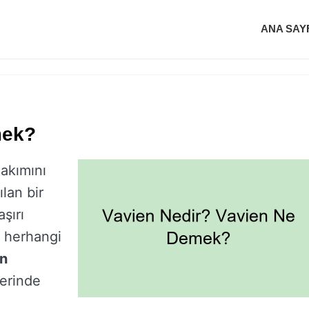
ANA SAY
mek?
akımını
lan bir
aşırı
, herhangi
n
lerinde