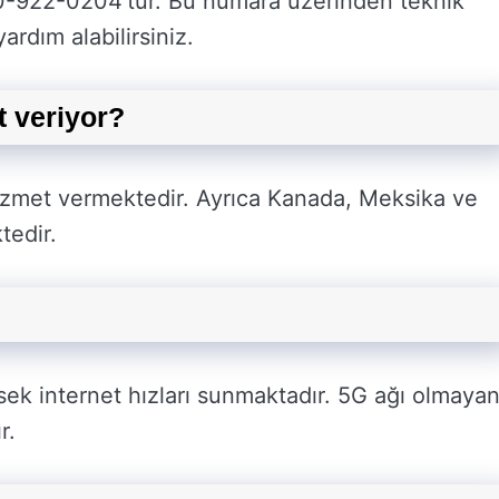
00-922-0204’tür. Bu numara üzerinden teknik
rdım alabilirsiniz.
t veriyor?
hizmet vermektedir. Ayrıca Kanada, Meksika ve
tedir.
ksek internet hızları sunmaktadır. 5G ağı olmaya
r.