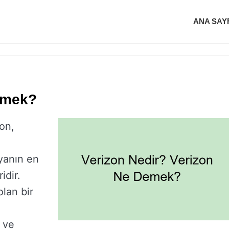
ANA SAY
emek?
on,
yanın en
idir.
olan bir
 ve