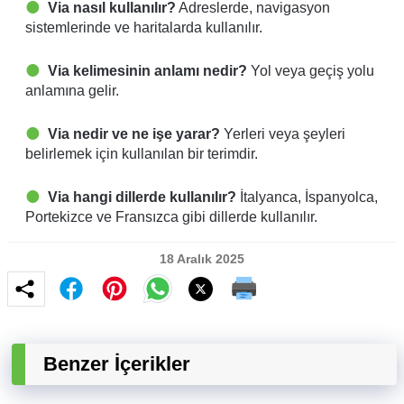
Via nasıl kullanılır?
Adreslerde, navigasyon
sistemlerinde ve haritalarda kullanılır.
Via kelimesinin anlamı nedir?
Yol veya geçiş yolu
anlamına gelir.
Via nedir ve ne işe yarar?
Yerleri veya şeyleri
belirlemek için kullanılan bir terimdir.
Via hangi dillerde kullanılır?
İtalyanca, İspanyolca,
Portekizce ve Fransızca gibi dillerde kullanılır.
18 Aralık 2025
Benzer İçerikler