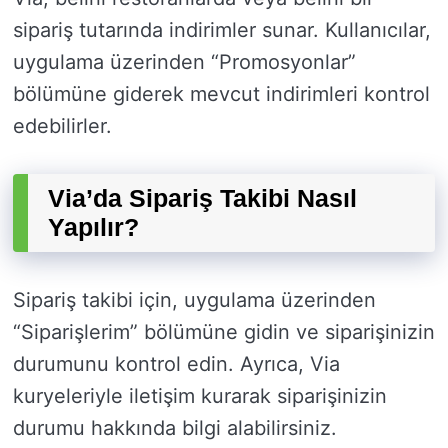
sipariş tutarında indirimler sunar. Kullanıcılar,
uygulama üzerinden “Promosyonlar”
bölümüne giderek mevcut indirimleri kontrol
edebilirler.
Via’da Sipariş Takibi Nasıl
Yapılır?
Sipariş takibi için, uygulama üzerinden
“Siparişlerim” bölümüne gidin ve siparişinizin
durumunu kontrol edin. Ayrıca, Via
kuryeleriyle iletişim kurarak siparişinizin
durumu hakkında bilgi alabilirsiniz.