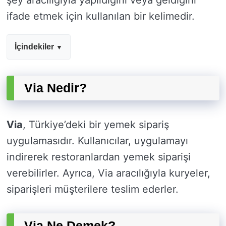
şey aracılığıyla yapıldığını veya geldiğini
ifade etmek için kullanılan bir kelimedir.
İçindekiler
Via Nedir?
Via
, Türkiye’deki bir yemek sipariş
uygulamasıdır. Kullanıcılar, uygulamayı
indirerek restoranlardan yemek siparişi
verebilirler. Ayrıca, Via aracılığıyla kuryeler,
siparişleri müşterilere teslim ederler.
Via Ne Demek?