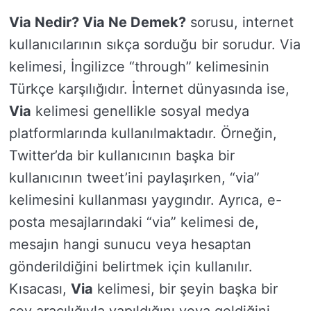
Via Nedir? Via Ne Demek?
sorusu, internet
kullanıcılarının sıkça sorduğu bir sorudur. Via
kelimesi, İngilizce “through” kelimesinin
Türkçe karşılığıdır. İnternet dünyasında ise,
Via
kelimesi genellikle sosyal medya
platformlarında kullanılmaktadır. Örneğin,
Twitter’da bir kullanıcının başka bir
kullanıcının tweet’ini paylaşırken, “via”
kelimesini kullanması yaygındır. Ayrıca, e-
posta mesajlarındaki “via” kelimesi de,
mesajın hangi sunucu veya hesaptan
gönderildiğini belirtmek için kullanılır.
Kısacası,
Via
kelimesi, bir şeyin başka bir