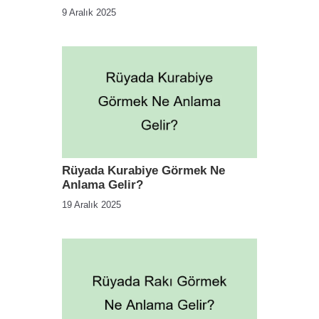
9 Aralık 2025
Rüyada Kurabiye Görmek Ne
Anlama Gelir?
19 Aralık 2025