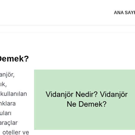
ANA SAY
 Demek?
njör,
ık,
 kullanılan
nklara
uları
araçlar
, oteller ve