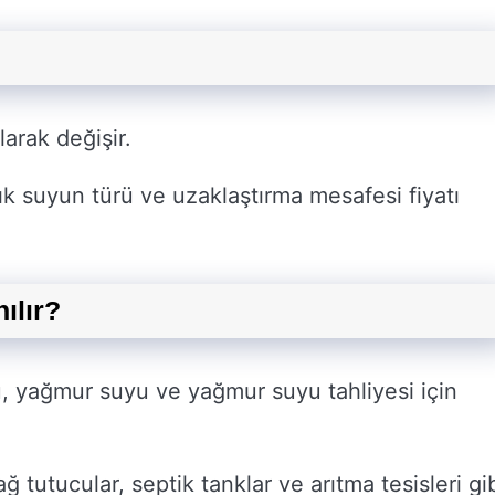
olarak değişir.
ık suyun türü ve uzaklaştırma mesafesi fiyatı
ılır?
su, yağmur suyu ve yağmur suyu tahliyesi için
ğ tutucular, septik tanklar ve arıtma tesisleri gi