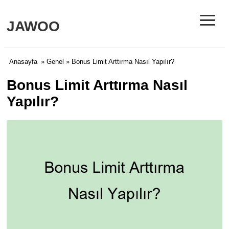
≡
JAWOO
Anasayfa
»
Genel
» Bonus Limit Arttırma Nasıl Yapılır?
Bonus Limit Arttırma Nasıl
Yapılır?