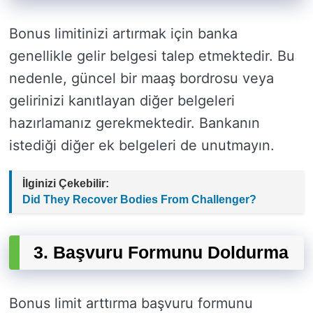
Bonus limitinizi artırmak için banka
genellikle gelir belgesi talep etmektedir. Bu
nedenle, güncel bir maaş bordrosu veya
gelirinizi kanıtlayan diğer belgeleri
hazırlamanız gerekmektedir. Bankanın
istediği diğer ek belgeleri de unutmayın.
İlginizi Çekebilir:
Did They Recover Bodies From Challenger?
3. Başvuru Formunu Doldurma
Bonus limit arttırma başvuru formunu