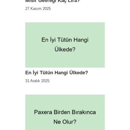
Mısır Gevreği Kaç Lira?
27 Kasım 2025
En İyi Tütün Hangi Ülkede?
31 Aralık 2025