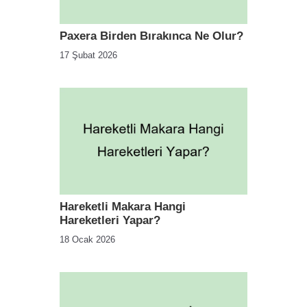
Paxera Birden Bırakınca Ne Olur?
17 Şubat 2026
Hareketli Makara Hangi
Hareketleri Yapar?
18 Ocak 2026