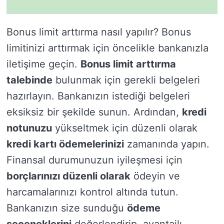
Bonus limit arttırma nasıl yapılır? Bonus
limitinizi arttırmak için öncelikle bankanızla
iletişime geçin.
Bonus limit arttırma
talebinde
bulunmak için gerekli belgeleri
hazırlayın. Bankanızın istediği belgeleri
eksiksiz bir şekilde sunun. Ardından,
kredi
notunuzu
yükseltmek için düzenli olarak
kredi kartı ödemelerinizi
zamanında yapın.
Finansal durumunuzun iyileşmesi için
borçlarınızı düzenli olarak
ödeyin ve
harcamalarınızı kontrol altında tutun.
Bankanızın size sunduğu
ödeme