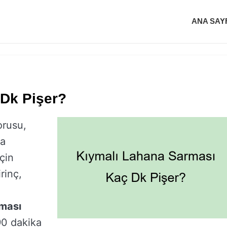
ANA SAY
Dk Pişer?
rusu,
na
çin
rinç,
rması
90 dakika