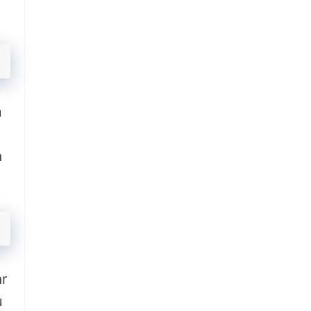
n
a
ar
u