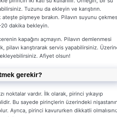
 pirincin iki katı su kullanılır. Örneğin, bir su
abilirsiniz. Tuzunu da ekleyin ve karıştırın.
ık ateşte pişmeye bırakın. Pilavın suyunu çekmes
-20 dakika bekleyin.
ncerenin kapağını açmayın. Pilavın demlenmesi
, pilavı karıştırarak servis yapabilirsiniz. Üzeri
ekleyebilirsiniz. Afiyet olsun!
etmek gerekir?
noktalar vardır. İlk olarak, pirinci yıkayıp
dir. Bu sayede pirinçlerin üzerindeki nişastanı
ur. Ayrıca, pirinci kavururken dikkatli olmalısını