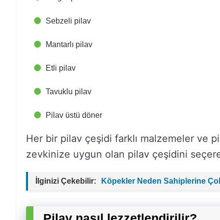
Sebzeli pilav
Mantarlı pilav
Etli pilav
Tavuklu pilav
Pilav üstü döner
Her bir pilav çeşidi farklı malzemeler ve 
zevkinize uygun olan pilav çeşidini seçere
İlginizi Çekebilir:
Köpekler Neden Sahiplerine Ço
Pilav nasıl lezzetlendirilir?