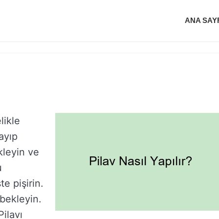
ANA SAY
likle
ayıp
kleyin ve
u
te pişirin.
bekleyin.
ilavı