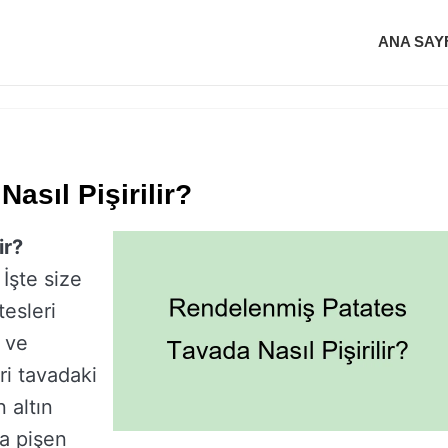
ANA SAY
asıl Pişirilir?
ir?
 İşte size
tesleri
n ve
ri tavadaki
 altın
da pişen