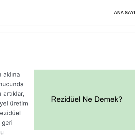
ANA SAY
n aklına
sonucunda
 artıklar,
iyel üretim
Rezidüel
 geri
Bu