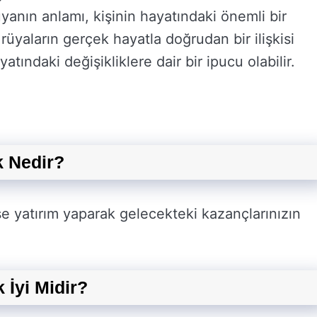
yanın anlamı, kişinin hayatındaki önemli bir
üyaların gerçek hayatla doğrudan bir ilişkisi
atındaki değişikliklere dair bir ipucu olabilir.
 Nedir?
şe yatırım yaparak gelecekteki kazançlarınızın
İyi Midir?