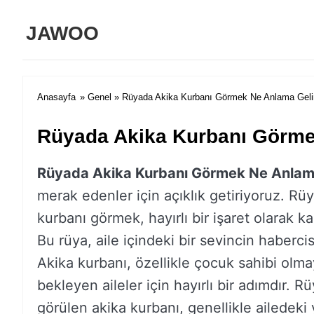
JAWOO
Anasayfa
»
Genel
» Rüyada Akika Kurbanı Görmek Ne Anlama Geli
Rüyada Akika Kurbanı Görme
Rüyada Akika Kurbanı Görmek Ne Anlama
merak edenler için açıklık getiriyoruz. Rü
kurbanı görmek, hayırlı bir işaret olarak kab
Bu rüya, aile içindeki bir sevincin habercisi
Akika kurbanı, özellikle çocuk sahibi olma
bekleyen aileler için hayırlı bir adımdır. R
görülen akika kurbanı, genellikle ailedeki 