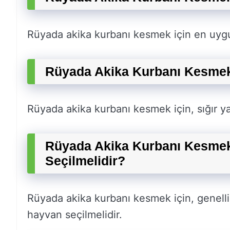
Rüyada akika kurbanı kesmek için en uygu
Rüyada Akika Kurbanı Kesmek 
Rüyada akika kurbanı kesmek için, sığır ya
Rüyada Akika Kurbanı Kesmek
Seçilmelidir?
Rüyada akika kurbanı kesmek için, genell
hayvan seçilmelidir.