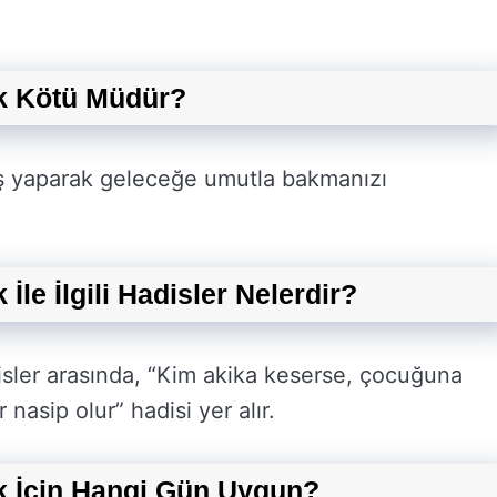
k Kötü Müdür?
 iş yaparak geleceğe umutla bakmanızı
e İlgili Hadisler Nelerdir?
disler arasında, “Kim akika keserse, çocuğuna
 nasip olur” hadisi yer alır.
 İçin Hangi Gün Uygun?