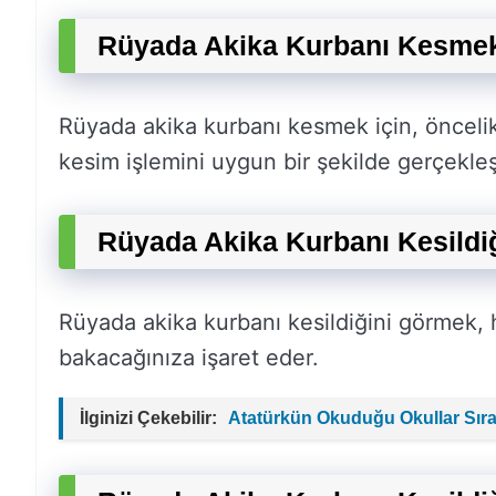
Rüyada Akika Kurbanı Kesmek 
Rüyada akika kurbanı kesmek için, öncelik
kesim işlemini uygun bir şekilde gerçekleşt
Rüyada Akika Kurbanı Kesildi
Rüyada akika kurbanı kesildiğini görmek, h
bakacağınıza işaret eder.
İlginizi Çekebilir:
Atatürkün Okuduğu Okullar Sıra