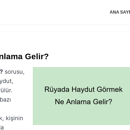
ANA SAY
nlama Gelir?
?
sorusu,
aydut,
ülür.
bazı
k, kişinin
da