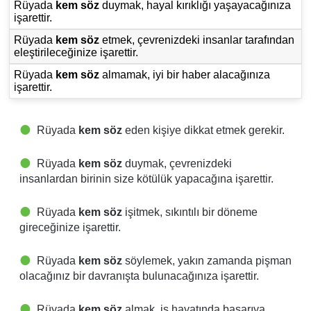
Rüyada
kem söz
duymak, hayal kırıklığı yaşayacağınıza
işarettir.
Rüyada
kem söz
etmek, çevrenizdeki insanlar tarafından
eleştirileceğinize işarettir.
Rüyada
kem söz
almamak, iyi bir haber alacağınıza
işarettir.
Rüyada
kem söz
eden kişiye dikkat etmek gerekir.
Rüyada
kem söz
duymak, çevrenizdeki
insanlardan birinin size kötülük yapacağına işarettir.
Rüyada
kem söz
işitmek, sıkıntılı bir döneme
gireceğinize işarettir.
Rüyada
kem söz
söylemek, yakın zamanda pişman
olacağınız bir davranışta bulunacağınıza işarettir.
Rüyada
kem söz
almak, iş hayatında başarıya