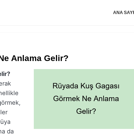
ANA SAY
Ne Anlama Gelir?
lir?
erak
ellikle
 görmek,
ler
rüya
na da