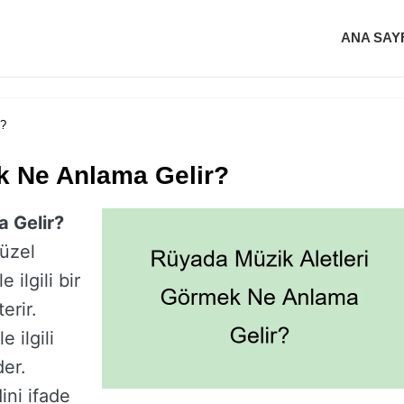
ANA SAY
r?
k Ne Anlama Gelir?
 Gelir?
güzel
 ilgili bir
erir.
 ilgili
der.
ini ifade