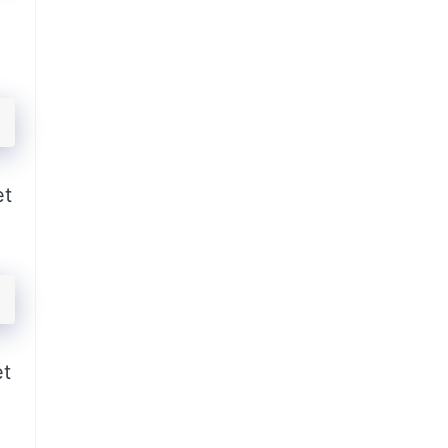
et
et