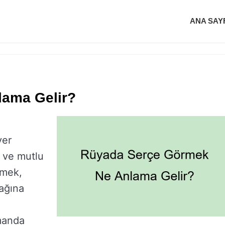
ANA SAY
ama Gelir?
yer
i ve mutlu
rmek,
cağına
manda