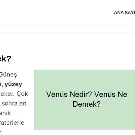
ANA SAY
ek?
Güneş
i, yüzey
çeker. Çok
 sonra en
anik
raterlerle
r.