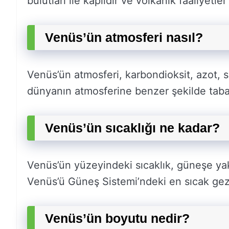
bulutları ile kaplıdır ve volkanik faaliyetl
Venüs’ün atmosferi nasıl?
Venüs’ün atmosferi, karbondioksit, azot, sül
dünyanın atmosferine benzer şekilde tabaka
Venüs’ün sıcaklığı ne kadar?
Venüs’ün yüzeyindeki sıcaklık, güneşe yakı
Venüs’ü Güneş Sistemi’ndeki en sıcak ge
Venüs’ün boyutu nedir?