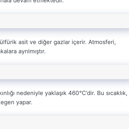
er hala devam etmektedir.
fürik asit ve diğer gazlar içerir. Atmosferi,
lara ayrılmıştır.
nlığı nedeniyle yaklaşık 460°C’dir. Bu sıcaklık,
zegen yapar.