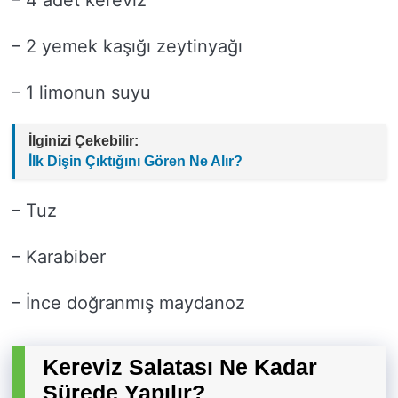
– 4 adet kereviz
– 2 yemek kaşığı zeytinyağı
– 1 limonun suyu
İlginizi Çekebilir:
İlk Dişin Çıktığını Gören Ne Alır?
– Tuz
– Karabiber
– İnce doğranmış maydanoz
Kereviz Salatası Ne Kadar
Sürede Yapılır?